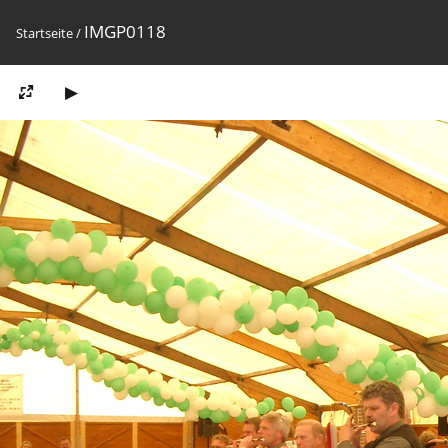
IMGP0118
Startseite
/