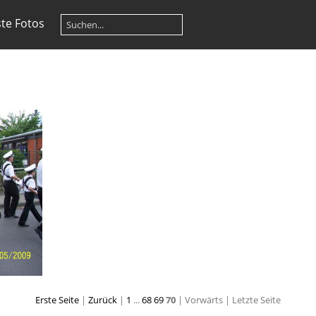
te Fotos
Erste Seite
|
Zurück
|
1
...
68
69
70
| Vorwärts
| Letzte Seite